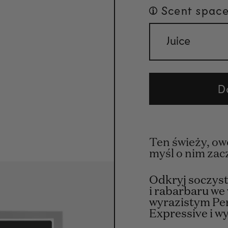
Scent space
Juice
D
Ten świeży, ow
myśl o nim zacz
Odkryj soczyst
i rabarbaru we
wyrazistym Pe
Expressive i w