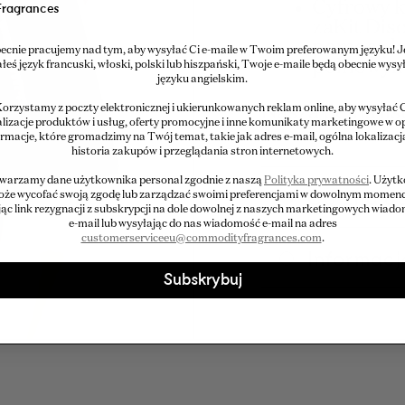
Cyfrowy k
Fragrances
zaKit Dis
pomocą k
ecnie pracujemy nad tym, aby wysyłać Ci e-maile w Twoim preferowanym języku! Je
pełnowymi
łeś język francuski, włoski, polski lub hiszpański, Twoje e-maile będą obecnie wysy
języku angielskim.
orzystamy z poczty elektronicznej i ukierunkowanych reklam online, aby wysyłać 
Naszą pełną li
lizacje produktów i usług, oferty promocyjne i inne komunikaty marketingowe w o
ormacje, które gromadzimy na Twój temat, takie jak adres e-mail, ogólna lokalizacj
historia zakupów i przeglądania stron internetowych.
warzamy dane użytkownika personal zgodnie z naszą
Polityka prywatności
. Użyt
Co znajdu
że wycofać swoją zgodę lub zarządzać swoimi preferencjami w dowolnym momenc
jąc link rezygnacji z subskrypcji na dole dowolnej z naszych marketingowych wiad
e-mail lub wysyłając do nas wiadomość e-mail na adres
customerserviceeu@commodityfragrances.com
.
Informac
Subskrybuj