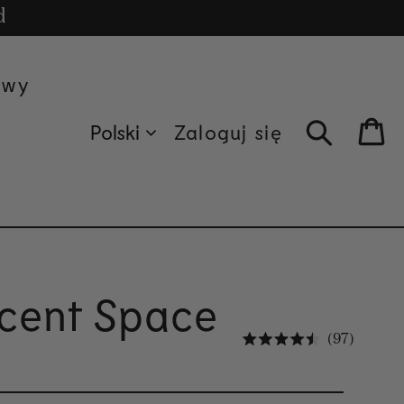
mniej 135 €.
cle
d
awy
Polski
Zaloguj się
Bag
Scent Space
Kliknij
97
Oceniono na 