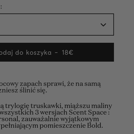
:
odaj do koszyka
Regular
18€
price
ocowy zapach sprawi, że na samą
niesz ślinić się.
ą trylogię truskawki, miąższu maliny
 wszystkich 3 wersjach Scent Space :
rsonal, zauważalnie wyjątkowym
ypełniającym pomieszczenie Bold.