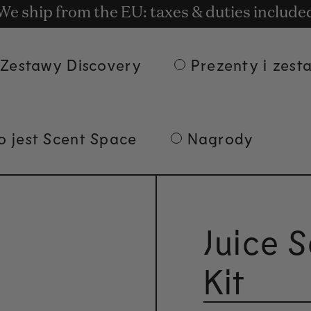
ostawa przy zamówieniach o wartości co naj
t rewards for shopping with Commodity.Cir
We ship from the EU: taxes & duties include
Zestawy Discovery
Prezenty i zest
o jest Scent Space
Nagrody
Juice 
Kit