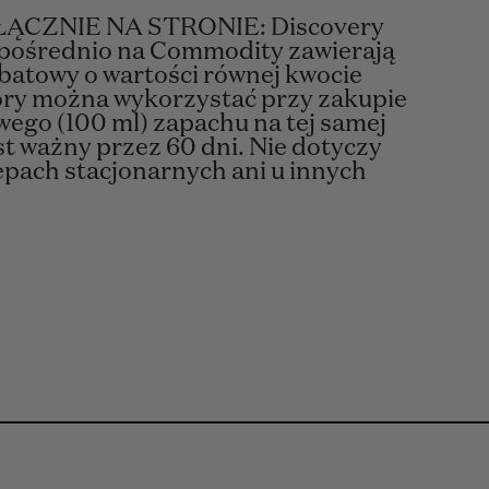
ĄCZNIE NA STRONIE: Discovery
pośrednio na Commodity zawierają
batowy o wartości równej kwocie
óry można wykorzystać przy zakupie
go (100 ml) zapachu na tej samej
st ważny przez 60 dni. Nie dotyczy
pach stacjonarnych ani u innych