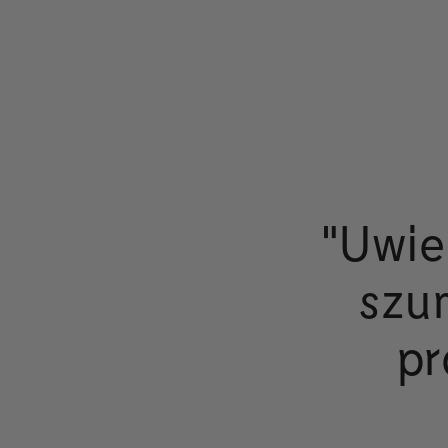
"Uwie
szu
pr