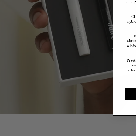
Ob
wybra
K
aktua
o inf
Przet
mo
klika