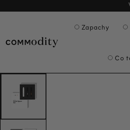
Bezpłatna d
Ge
Skip to content
Zapachy
Co t
Skip to product
information