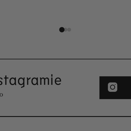
nstagramie
co