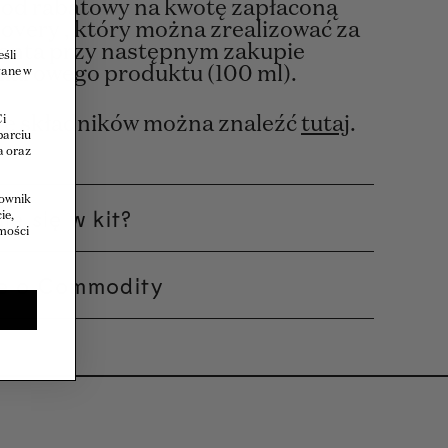
od rabatowy na kwotę zapłaconą
covery , który można zrealizować za
onta przy następnym zakupie
śli
arowego produktu (100 ml).
łane w
Ci
stę składników można znaleźć
tutaj
.
parciu
a oraz
kownik
je się w kit?
ie,
omości
je o Commodity