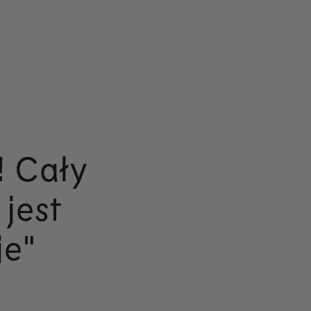
! Cały
jest
je"