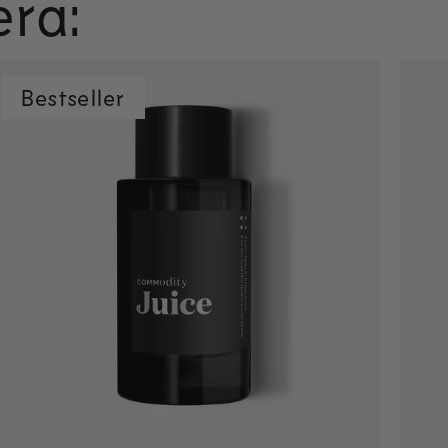
era:
Bestseller
Szybkie dodawanie