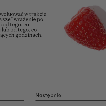
woluować w trakcie
rwsze" wrażenie po
 od tego, co
 lub od tego, co
zących godzinach.
Następnie: