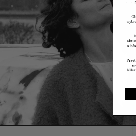
Ob
wybra
K
aktua
o inf
Przet
mo
klika