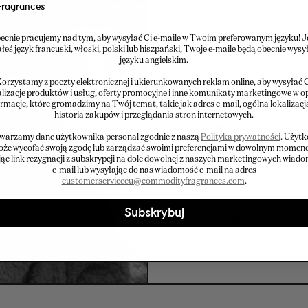
najlepsze skład
Fragrances
innowacyjne dan
jak ich nazywam
ecnie pracujemy nad tym, aby wysyłać Ci e-maile w Twoim preferowanym języku! Je
aby stworzyć n
łeś język francuski, włoski, polski lub hiszpański, Twoje e-maile będą obecnie wysy
języku angielskim.
inspirowane ic
orzystamy z poczty elektronicznej i ukierunkowanych reklam online, aby wysyłać 
lizacje produktów i usług, oferty promocyjne i inne komunikaty marketingowe w o
ormacje, które gromadzimy na Twój temat, takie jak adres e-mail, ogólna lokalizacj
historia zakupów i przeglądania stron internetowych.
Twórca
warzamy dane użytkownika personal zgodnie z naszą
Polityka prywatności
. Użyt
że wycofać swoją zgodę lub zarządzać swoimi preferencjami w dowolnym momenc
jąc link rezygnacji z subskrypcji na dole dowolnej z naszych marketingowych wiad
Inspiracj
e-mail lub wysyłając do nas wiadomość e-mail na adres
customerserviceeu@commodityfragrances.com
.
Subskrybuj
Rozwój