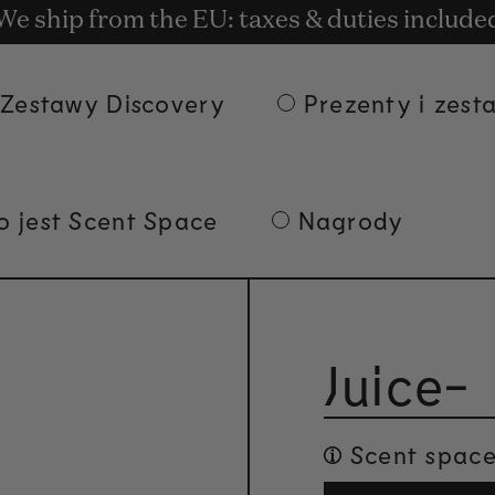
ostawa przy zamówieniach o wartości co naj
t rewards for shopping with Commodity.Cir
We ship from the EU: taxes & duties include
Zestawy Discovery
Prezenty i zest
o jest Scent Space
Nagrody
Juice-
Scent space