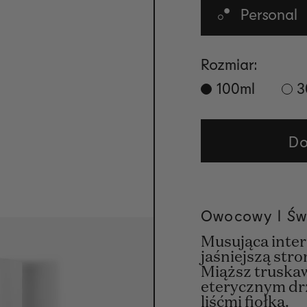
Personal
Rozmiar:
100ml
3
Do
Owocowy l Św
Musująca interp
jaśniejszą str
Miąższ truskaw
eterycznym dr
liśćmi fiołka.