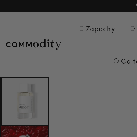
Bezpłatna d
Ge
Skip to content
Zapachy
Co t
Skip to product
information