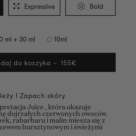
Expressive
Bold
0 ml + 30 ml
10ml
daj do koszyka
Regular
155€
price
ieży l Zapach skóry
retacja Juice , która ukazuje
onę dojrzałych czerwonych owoców.
ek, rabarbaru i malin miesza się z
zewem bursztynowym i świeżymi