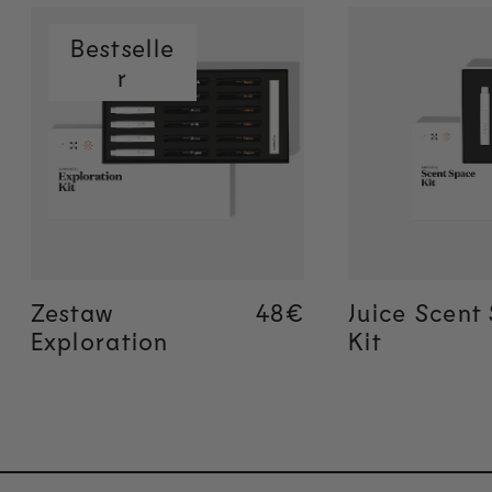
Bestselle
r
Szybkie
Szyb
dodawanie
doda
Zestaw
Regular price
48€
Regular price
48€
Juice Scent
Exploration
Kit