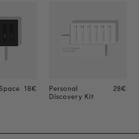
kie
Szybkie
wanie
dodawanie
 Space
Regular price
18€
Regular price
18€
Personal
Regular
28€
Regular
28€
Discovery Kit