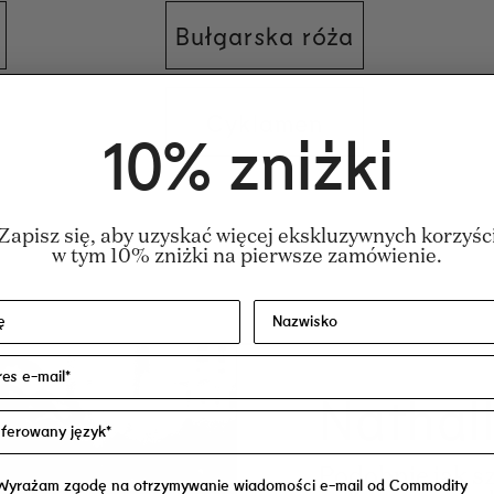
Bułgarska róża
Cyklamen
10% zniżki
Zapisz się, aby uzyskać więcej ekskluzywnych korzyśc
l Denat.), Parfum/Fragrance, Aqua/Water/E
w tym 10% zniżki na pierwsze zamówienie.
a płeć. Certyfikat Skaczącego Królika.
Nathal
Podobnie jak sz
Wyrażam zgodę na otrzymywanie wiadomości e-mail od Commodity