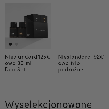
Niestandard
Regular price
125€
Niestandard
Regul
92€
owe 30 ml
owe trio
Duo Set
podróżne
Wyselekcjonowane