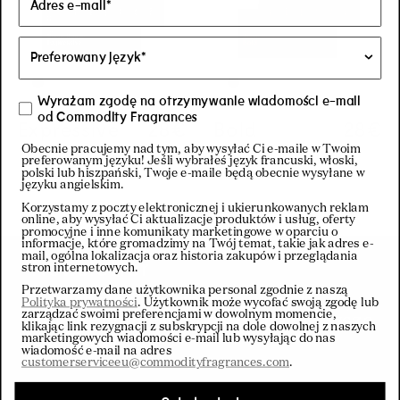
Wyrażam zgodę na otrzymywanie wiadomości e-mail
od Commodity Fragrances
Expressive
Regular price
28€
Regular price
28€
Bold
Regul
28€
Regul
28€
Discovery Kit
Discovery Kit
Obecnie pracujemy nad tym, aby wysyłać Ci e-maile w Twoim
preferowanym języku! Jeśli wybrałeś język francuski, włoski,
polski lub hiszpański, Twoje e-maile będą obecnie wysyłane w
języku angielskim.
Korzystamy z poczty elektronicznej i ukierunkowanych reklam
online, aby wysyłać Ci aktualizacje produktów i usług, oferty
promocyjne i inne komunikaty marketingowe w oparciu o
informacje, które gromadzimy na Twój temat, takie jak adres e-
mail, ogólna lokalizacja oraz historia zakupów i przeglądania
Newsletter
stron internetowych.
Przetwarzamy dane użytkownika personal zgodnie z naszą
Zapisz się do naszego newslettera,
Polityka prywatności
. Użytkownik może wycofać swoją zgodę lub
zarządzać swoimi preferencjami w dowolnym momencie,
aby otrzymać 10% zniżki na pierwsze
klikając link rezygnacji z subskrypcji na dole dowolnej z naszych
zamówienie
marketingowych wiadomości e-mail lub wysyłając do nas
wiadomość e-mail na adres
customerserviceeu@commodityfragrances.com
.