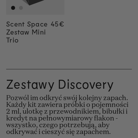
Scent Space
Regular price
45€
Zestaw Mini
Trio
Zestawy Discovery
Pozwól im odkryć swój kolejny zapach.
Każdy kit zawiera próbki o pojemności
2 ml, ulotkę z przewodnikiem, bibułki i
kredyt na pełnowymiarowy flakon -
wszystko, czego potrzebują, aby
odkrywać i cieszyć się zapachem.