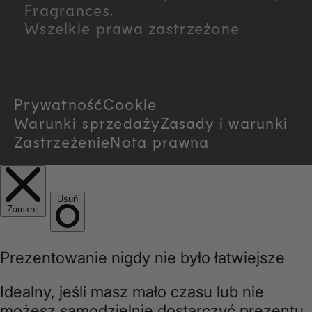
n
Fragrances.
Wszelkie prawa zastrzeżone
t
r
Prywatność
Cookie
y
Warunki sprzedaży
Zasady i warunki
/
Zastrzeżenie
Nota prawna
r
e
g
i