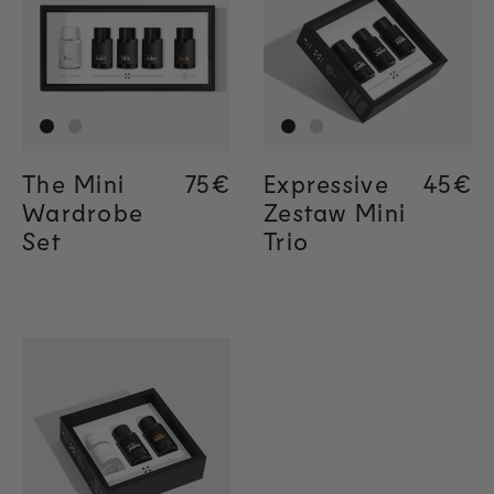
The Mini
Regular price
75€
Expressive
Regul
45€
Wardrobe
Zestaw Mini
Set
Trio