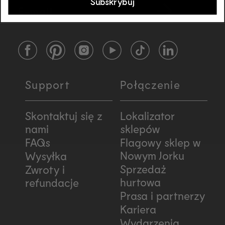
Subskrybuj
E-mail
Facebook
Pinterest
Instagram
YouTube
TikTok
LinkedIn
Support
Połączenie
Skontaktuj się z
Lokalizator
nami
sklepów
FAQs
Flagowy sklep w
Nowym Jorku
Wysyłka
Sprzedaż
Zwroty i
hurtowa
refundacje
Prasa i partnerzy
Kariera
Wydarzenia