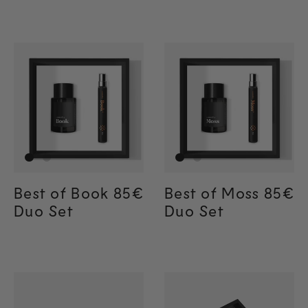
Best of Book
Regular price
85€
Best of Moss
Regul
85€
Regul
85€
Duo Set
Duo Set