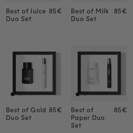
Best of Juice
Regular price
85€
Regular price
85€
Best of Milk
Regul
85€
Regul
85€
Duo Set
Duo Set
Best of Gold
Regular price
85€
Regular price
85€
Best of
Regul
85€
Duo Set
Paper Duo
Set