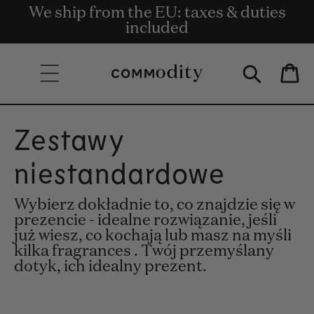
Bezpłatna dostawa przy zamówieniach
We ship from the EU: taxes & duties
Get rewards for shopping with
Skip to content
o wartości co najmniej 135 €.
Commodity.Circle
included
Bag
Zestawy
niestandardowe
Wybierz dokładnie to, co znajdzie się w
prezencie - idealne rozwiązanie, jeśli
już wiesz, co kochają lub masz na myśli
kilka fragrances . Twój przemyślany
dotyk, ich idealny prezent.