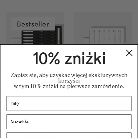
Bestseller
10% zniżki
Zapisz się, aby uzyskać więcej ekskluzywnych
Zestaw
Regular price
48€
Regular price
48€
Personal
Regul
28€
Regul
28€
korzyści
w tym 10% zniżki na pierwsze zamówienie.
Exploration
Discovery Kit
Bestseller