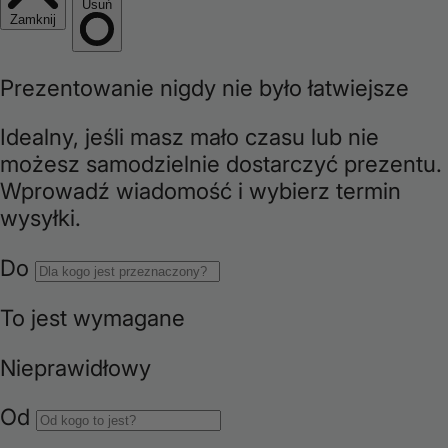
e
g
i
o
n