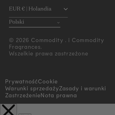
C
EUR € | Holandia
o
Polski
u
© 2026 Commodity . i Commodity
n
Fragrances.
Wszelkie prawa zastrzeżone
t
r
Prywatność
Cookie
y
Warunki sprzedaży
Zasady i warunki
/
Zastrzeżenie
Nota prawna
r