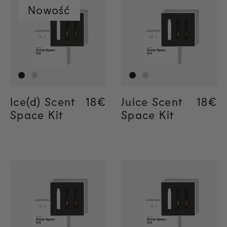
Nowość
Ice(d) Scent
Regular price
18€
Regular price
18€
Juice Scent
Regul
18€
Regul
18€
Space Kit
Space Kit