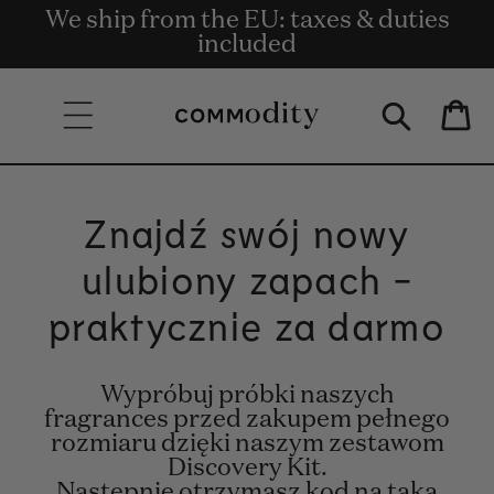
Bezpłatna dostawa przy zamówieniach
We ship from the EU: taxes & duties
Get rewards for shopping with
Skip to content
o wartości co najmniej 135 €.
Commodity.Circle
included
Bag
Znajdź swój nowy
ulubiony zapach -
praktycznie za darmo
Wypróbuj próbki naszych
fragrances przed zakupem pełnego
rozmiaru dzięki naszym zestawom
Discovery Kit.
Następnie otrzymasz kod na taką