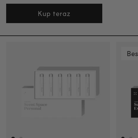
Kup teraz
Bes