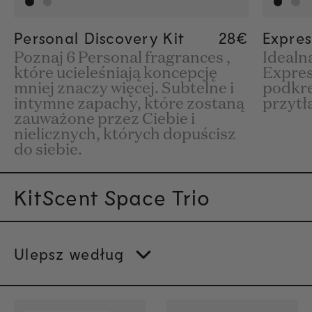
Personal Discovery Kit
Regular pri
28€
Regular pri
28€
Expres
Poznaj 6 Personal fragrances ,
Idealn
które ucieleśniają koncepcję
Expres
mniej znaczy więcej. Subtelne i
podkre
intymne zapachy, które zostaną
przytła
zauważone przez Ciebie i
nielicznych, których dopuścisz
do siebie.
KitScent Space Trio
Ulepsz według