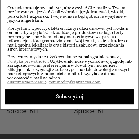
Space Kit
Space Kit
Obecnie pracujemy nad tym, aby wysyłać Ci e-maile w Twoim
preferowanym języku! Jeśli wybrałeś język francuski, włoski,
polski lub hiszpański, Twoje e-maile będą obecnie wysyłane w
języku angielskim.
Korzystamy z poczty elektronicznej i ukierunkowanych reklam
online, aby wysyłać Ci aktualizacje produktów i usług, oferty
promocyjne i inne komunikaty marketingowe w oparciu o
informacje, które gromadzimy na Twój temat, takie jak adres e-
mail, ogólna lokalizacja oraz historia zakupów i przeglądania
stron internetowych.
Przetwarzamy dane użytkownika personal zgodnie z naszą
Polityka prywatności
. Użytkownik może wycofać swoją zgodę lub
zarządzać swoimi preferencjami w dowolnym momencie,
klikając link rezygnacji z subskrypcji na dole dowolnej z naszych
marketingowych wiadomości e-mail lub wysyłając do nas
wiadomość e-mail na adres
customerserviceeu@commodityfragrances.com
.
Subskrybuj
Moss Scent
Regular price
18€
Regular price
18€
Velvet Scent
Regul
18€
Regul
18€
Space Kit
Space Kit