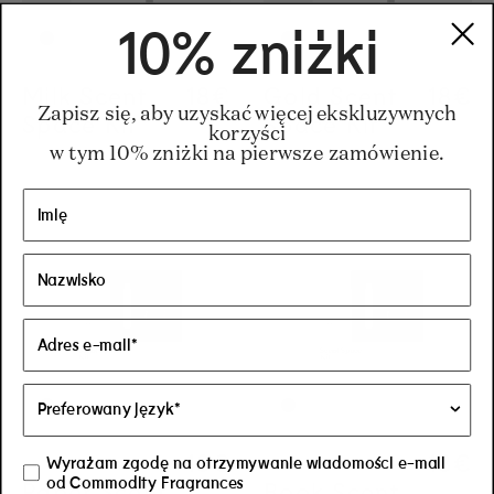
10% zniżki
Milk Scent
Regular price
18€
Regular price
18€
Gold Scent
Regul
18€
Regul
18€
Zapisz się, aby uzyskać więcej ekskluzywnych
Space Kit
Space Kit
korzyści
w tym 10% zniżki na pierwsze zamówienie.
Regular price
18€
Regular price
18€
Regul
18€
Regul
18€
Wyrażam zgodę na otrzymywanie wiadomości e-mail
od Commodity Fragrances
Paper Scent
Book Scent