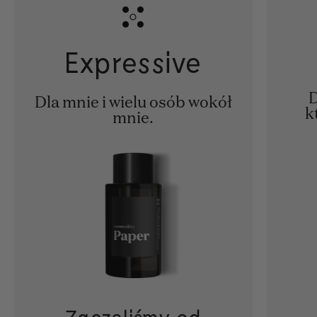
Expressive
D
Dla mnie i wielu osób wokół
k
mnie.
Zaczęliśmy od