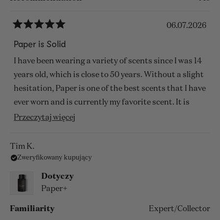
06.07.2026
Oceniono
na
Paper is Solid
5
z
I have been wearing a variety of scents since I was 14
5
gwiazdek
years old, which is close to 50 years. Without a slight
hesitation, Paper is one of the best scents that I have
ever worn and is currently my favorite scent. It is
incredibly fresh, undeniably unique, and beyond
Przeczytaj
Przeczytaj więcej
attractive, to both me and other people.
więcej
o
Tim K.
Zweryfikowany kupujący
tej
opinii
Dotyczy
Paper+
Familiarity
Expert/Collector