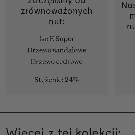
Nas
zrównoważonych
m
nut:
n
Iso E Super
Drzewo sandałowe
Drzewo cedrowe
Stężenie: 24%
Więcej z tej kolekcji: