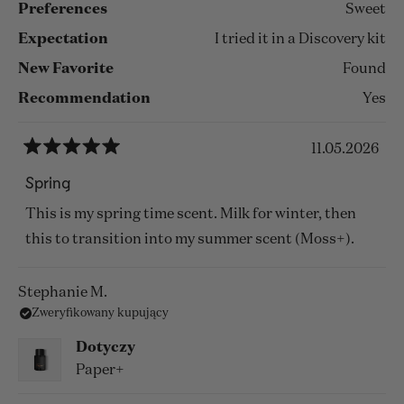
Preferences
Sweet
Expectation
I tried it in a Discovery kit
New Favorite
Found
Recommendation
Yes
11.05.2026
Oceniono
na
Spring
5
z
This is my spring time scent. Milk for winter, then
5
gwiazdek
this to transition into my summer scent (Moss+).
Stephanie M.
Zweryfikowany kupujący
Dotyczy
Paper+