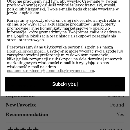
Obecnie pracujemy nad tym, aby wysyłać Ci e-maile w Twoim
Filtry
preferowanym języku! Jeśli wybrałeś język francuski, włoski,
polski lub hiszpański, Twoje e-maile będą obecnie wysyłane w
języku angielskim.
Korzystamy z poczty elektronicznej i ukierunkowanych reklam
online, aby wysyłać Ci aktualizacje produktów i usług, oferty
Wczytywanie...
Sortuj
promocyjne i inne komunikaty marketingowe w oparciu o
informacje, które gromadzimy na Twój temat, takie jak adres e-
mail, ogólna lokalizacja oraz historia zakupów i przeglądania
Richelle S.
stron internetowych.
Zweryfikowany kupujący
Przetwarzamy dane użytkownika personal zgodnie z naszą
Polityka prywatności
. Użytkownik może wycofać swoją zgodę lub
zarządzać swoimi preferencjami w dowolnym momencie,
Dotyczy
klikając link rezygnacji z subskrypcji na dole dowolnej z naszych
marketingowych wiadomości e-mail lub wysyłając do nas
Paper+
wiadomość e-mail na adres
customerserviceeu@commodityfragrances.com
.
Familiarity
Intermediate
Subskrybuj
Preferences
Green
Expectation
Exceeded
New Favorite
Found
Recommendation
Yes