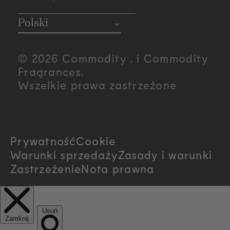
C
o
Polski
u
© 2026 Commodity . i Commodity
n
Fragrances.
Wszelkie prawa zastrzeżone
t
r
Prywatność
Cookie
y
Warunki sprzedaży
Zasady i warunki
/
Zastrzeżenie
Nota prawna
r
e