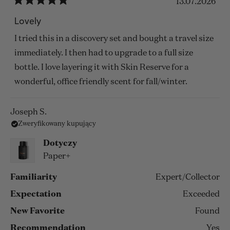
13.07.2026
Oceniono
na
Lovely
5
z
I tried this in a discovery set and bought a travel size
5
gwiazdek
immediately. I then had to upgrade to a full size
bottle. I love layering it with Skin Reserve for a
wonderful, office friendly scent for fall/winter.
Joseph S.
Zweryfikowany kupujący
Dotyczy
Paper+
Familiarity
Expert/Collector
Expectation
Exceeded
New Favorite
Found
Recommendation
Yes