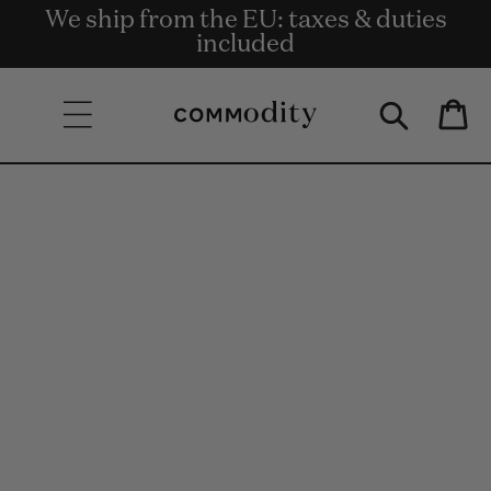
Bezpłatna dostawa przy zamówieniach
We ship from the EU: taxes & duties
Get rewards for shopping with
Skip to content
o wartości co najmniej 135 €.
Commodity.Circle
included
Bag
Skip to product
information