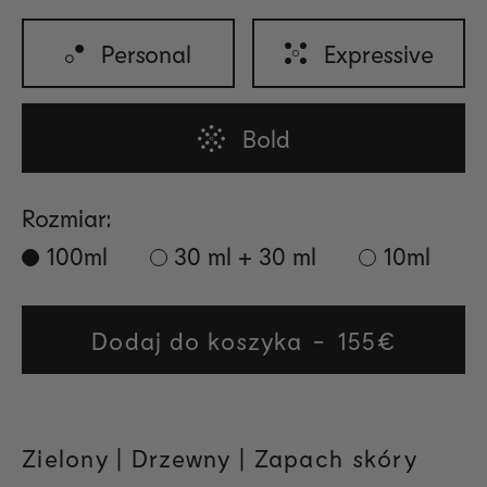
Personal
Expressive
Bold
Rozmiar:
100ml
30 ml + 30 ml
10ml
Dodaj do koszyka
Regular
155€
price
Zielony |
Drzewny
| Zapach skóry