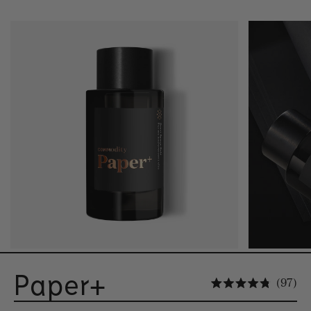
Paper+
Kl
97
Ocenion