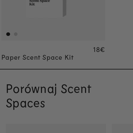
Regular pric
18€
Regular pric
18€
Paper Scent Space Kit
Porównaj Scent
Spaces