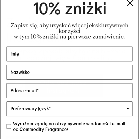
10% zniżki
Znajdź nas na
Zapisz się, aby uzyskać więcej ekskluzywnych
korzyści
Instagramie
w tym 10% zniżki na pierwsze zamówienie.
Najlepszy sposób, aby być na bieżąco
z tym, co dzieje się w Commodity.
Odwiedź nasz
Instagram
Wyrażam zgodę na otrzymywanie wiadomości e-mail
od Commodity Fragrances