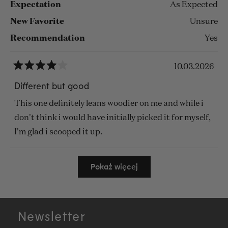
Expectation
As Expected
New Favorite
Unsure
Recommendation
Yes
10.03.2026
Oceniono
na
Different but good
4
z
This one definitely leans woodier on me and while i
5
gwiazdek
don't think i would have initially picked it for myself,
I'm glad i scooped it up.
Wczytywanie...
Pokaż więcej
Newsletter