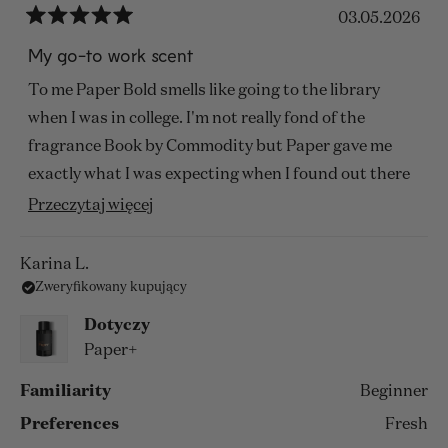
03.05.2026
Oceniono
na
My go-to work scent
5
z
To me Paper Bold smells like going to the library
5
gwiazdek
when I was in college. I'm not really fond of the
fragrance Book by Commodity but Paper gave me
exactly what I was expecting when I found out there
was a scent called Book. Paper smells smart and
Przeczytaj
Przeczytaj więcej
warm and comforting. I know a feeling is probably
więcej
not a great way to describe a smell but it smells
o
Karina L.
exactly like spending an early morning studying in
Zweryfikowany kupujący
tej
the library next to a shelf of old books.
opinii
Dotyczy
Paper+
Familiarity
Beginner
Preferences
Fresh