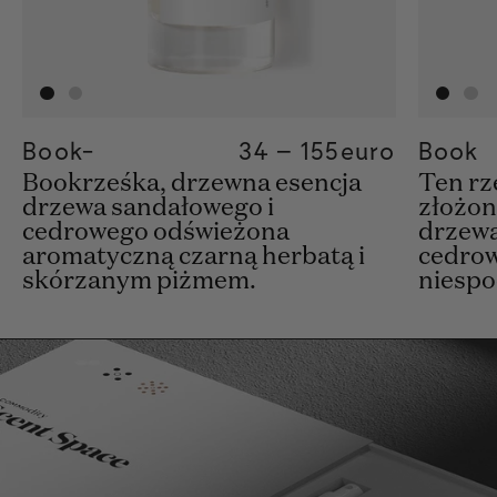
Book-
Regular price
34
–
155
Regular pric
155€
euro
Regular pric
34€
Book
Bookrześka, drzewna esencja
Ten rz
drzewa sandałowego i
złożon
cedrowego odświeżona
drzewa
aromatyczną czarną herbatą i
cedrow
skórzanym piżmem.
niespo