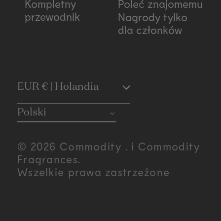
Kompletny
Poleć znajomemu
przewodnik
Nagrody tylko
dla członków
C
EUR € | Holandia
o
Polski
u
© 2026 Commodity . i Commodity
n
Fragrances.
Wszelkie prawa zastrzeżone
t
r