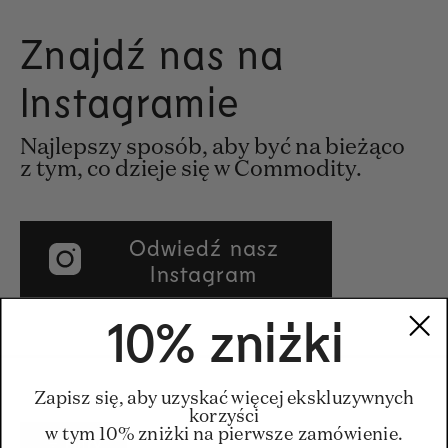
Znajdź nas na
Instagramie
Najlepszy sposób, aby być na bieżąco
z tym, co dzieje się w Commodity.
Odwiedź nasz
Instagram
10% zniżki
Zapisz się, aby uzyskać więcej ekskluzywnych
korzyści
w tym 10% zniżki na pierwsze zamówienie.
Filtry