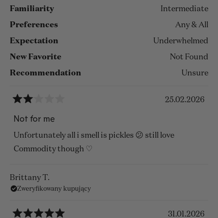
opinii
They last well and I love how I smell them in my
Familiarity
Intermediate
clothes days later.
Preferences
Any & All
It's great to buy the test kits as it's a personal choice
Expectation
Underwhelmed
how loud one likes.
New Favorite
Not Found
But I would certainly wear them all!! Love commodity
Recommendation
Unsure
25.02.2026
Oceniono
na
Not for me
2
z
Unfortunately all i smell is pickles 😕 still love
5
gwiazdek
Commodity though ♡
Brittany T.
Zweryfikowany kupujący
31.01.2026