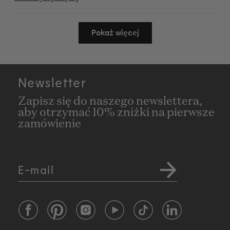
więcej
Wczytywanie...
o
Pokaż więcej
tej
opinii
Newsletter
Zapisz się do naszego newslettera,
aby otrzymać 10% zniżki na pierwsze
zamówienie
E-mail
Facebook
Pinterest
Instagram
YouTube
TikTok
LinkedIn