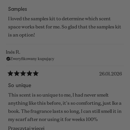
Oceniono
na
Samples
5
z
I loved the samples kit to determine which scent
5
gwiazdek
space works best for me. So glad that the samples kit
is an option!
Inés R.
Zweryfikowany kupujący
26.01.2026
Oceniono
na
So unique
5
z
This scent is so unique to me, I had never smelt
5
gwiazdek
anything like this before, it's so comforting, just lke a
book. The fragrance lasts so long, I can still smell it in
my scarf after nor using it for weeks 100%
recommended.
Przeczytaj
Przeczytaj więcej