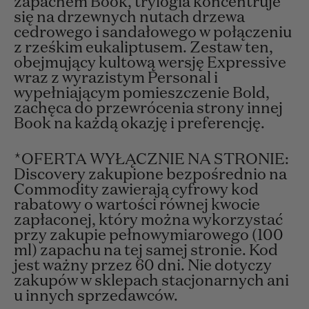
zapachem Book, trylogia koncentruje
się na drzewnych nutach drzewa
cedrowego i sandałowego w połączeniu
z rześkim eukaliptusem. Zestaw ten,
obejmujący kultową wersję Expressive
wraz z wyrazistym Personal i
wypełniającym pomieszczenie Bold,
zachęca do przewrócenia strony innej
Book na każdą okazję i preferencję.
*OFERTA WYŁĄCZNIE NA STRONIE:
Discovery zakupione bezpośrednio na
Commodity zawierają cyfrowy kod
rabatowy o wartości równej kwocie
zapłaconej, który można wykorzystać
przy zakupie pełnowymiarowego (100
ml) zapachu na tej samej stronie. Kod
jest ważny przez 60 dni. Nie dotyczy
zakupów w sklepach stacjonarnych ani
u innych sprzedawców.