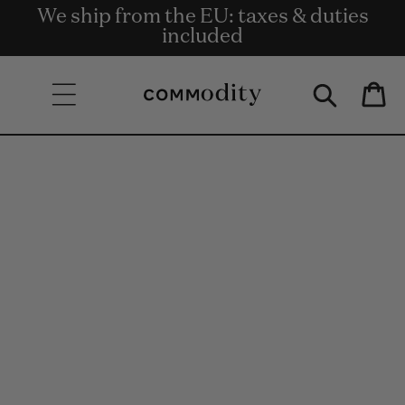
Bezpłatna dostawa przy zamówieniach
We ship from the EU: taxes & duties
Get rewards for shopping with
Skip to content
o wartości co najmniej 135 €.
Commodity.Circle
included
Bag
Skip to product
information