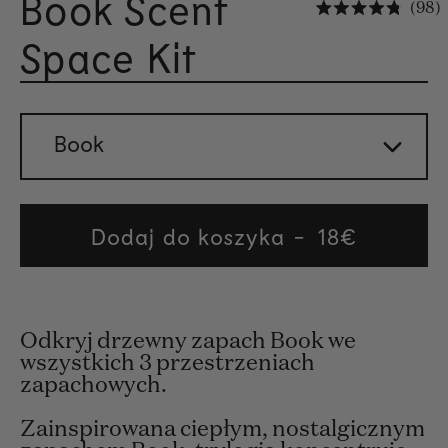
Book Scent
K
98
Ocenio
Space Kit
Book
Dodaj do koszyka
Regular
18€
price
Odkryj drzewny zapach Book we
wszystkich 3 przestrzeniach
zapachowych.
Zainspirowana ciepłym, nostalgicznym