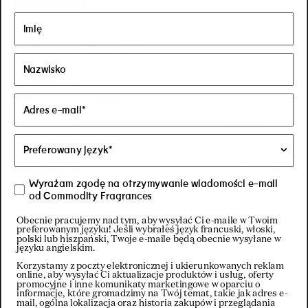
Wczytywanie...
Sortuj
Julianna Q.
Zweryfikowany kupujący
Familiarity
Intermediate
Preferences
Green
Expectation
Exceeded
Wyrażam zgodę na otrzymywanie wiadomości e-mail
New Favorite
Found
od Commodity Fragrances
Recommendation
Yes
Obecnie pracujemy nad tym, aby wysyłać Ci e-maile w Twoim
preferowanym języku! Jeśli wybrałeś język francuski, włoski,
polski lub hiszpański, Twoje e-maile będą obecnie wysyłane w
języku angielskim.
05.07.2026
Oceniono
Korzystamy z poczty elektronicznej i ukierunkowanych reklam
na
online, aby wysyłać Ci aktualizacje produktów i usług, oferty
MY FAVORITE SCENT EVER
promocyjne i inne komunikaty marketingowe w oparciu o
5
informacje, które gromadzimy na Twój temat, takie jak adres e-
z
book is the perfect scent and i love every version of
mail, ogólna lokalizacja oraz historia zakupów i przeglądania