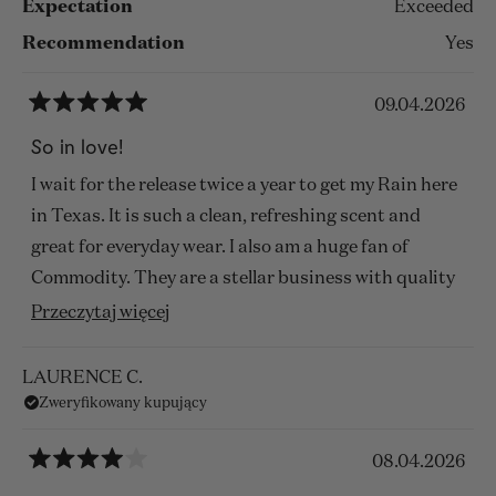
Expectation
Exceeded
elusive. It’s the scent of clarity, forward movement,
Recommendation
Yes
and becoming.
09.04.2026
Oceniono
na
So in love!
5
z
I wait for the release twice a year to get my Rain here
5
gwiazdek
in Texas. It is such a clean, refreshing scent and
great for everyday wear. I also am a huge fan of
Commodity. They are a stellar business with quality
products. My one splurge in life-Commodity!!
Przeczytaj
Przeczytaj więcej
więcej
o
LAURENCE C.
Zweryfikowany kupujący
tej
opinii
08.04.2026
Oceniono