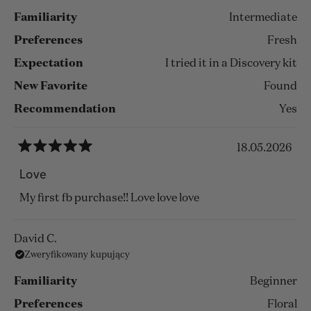
Familiarity
Intermediate
Preferences
Fresh
Expectation
I tried it in a Discovery kit
New Favorite
Found
Recommendation
Yes
18.05.2026
Oceniono
na
Love
5
z
My first fb purchase!! Love love love
5
gwiazdek
David C.
Zweryfikowany kupujący
Familiarity
Beginner
Preferences
Floral