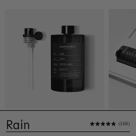
Rain
Kl
148
Oceniono