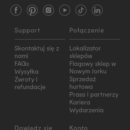
Facebook
Pinterest
Instagram
YouTube
TikTok
LinkedIn
Support
Połączenie
Skontaktuj się z
Lokalizator
nami
sklepów
FAQs
Flagowy sklep w
Nowym Jorku
Wysyłka
Sprzedaż
Zwroty i
hurtowa
refundacje
Prasa i partnerzy
Kariera
Wydarzenia
Dowiedz się
Konto