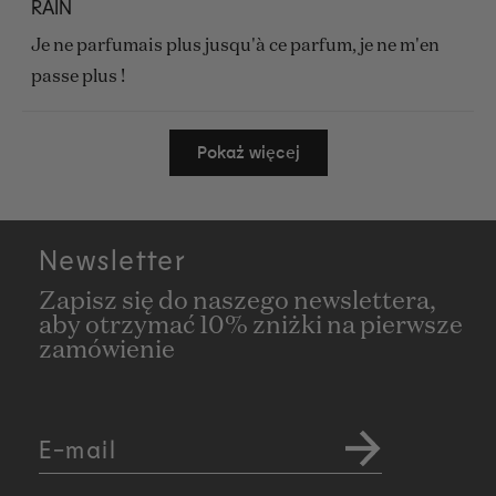
na
RAIN
4
z
Je ne parfumais plus jusqu'à ce parfum, je ne m'en
5
gwiazdek
passe plus !
Wczytywanie...
Pokaż więcej
Newsletter
Zapisz się do naszego newslettera,
aby otrzymać 10% zniżki na pierwsze
zamówienie
E-mail