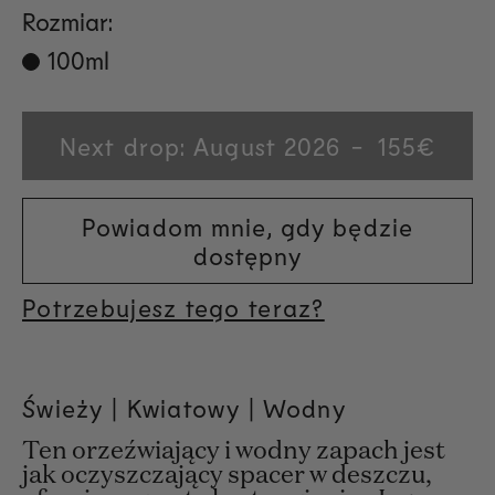
Rozmiar:
100ml
Next drop: August 2026
Regular
155€
price
Powiadom mnie, gdy będzie
dostępny
Potrzebujesz tego teraz?
Świeży | Kwiatowy | Wodny
Ten orzeźwiający i wodny zapach jest
jak oczyszczający spacer w deszczu,