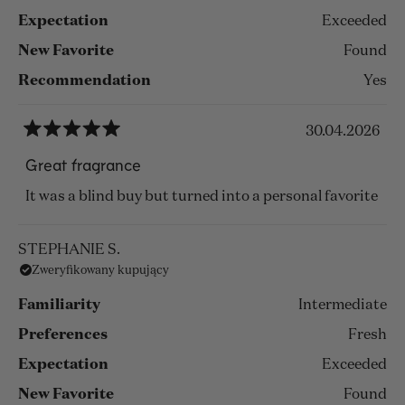
Expectation
Exceeded
New Favorite
Found
Recommendation
Yes
30.04.2026
Oceniono
na
Great fragrance
5
z
It was a blind buy but turned into a personal favorite
5
gwiazdek
STEPHANIE S.
Zweryfikowany kupujący
Familiarity
Intermediate
Preferences
Fresh
Expectation
Exceeded
New Favorite
Found