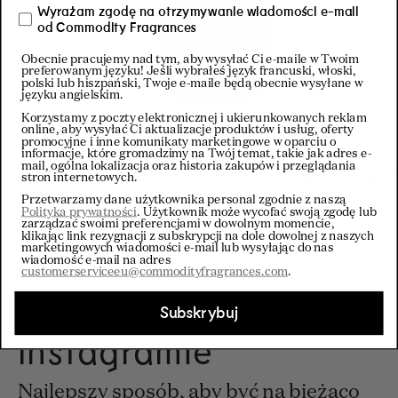
Wyrażam zgodę na otrzymywanie wiadomości e-mail
od Commodity Fragrances
Obecnie pracujemy nad tym, aby wysyłać Ci e-maile w Twoim
preferowanym języku! Jeśli wybrałeś język francuski, włoski,
polski lub hiszpański, Twoje e-maile będą obecnie wysyłane w
języku angielskim.
Korzystamy z poczty elektronicznej i ukierunkowanych reklam
online, aby wysyłać Ci aktualizacje produktów i usług, oferty
promocyjne i inne komunikaty marketingowe w oparciu o
informacje, które gromadzimy na Twój temat, takie jak adres e-
mail, ogólna lokalizacja oraz historia zakupów i przeglądania
Rain
Regular pric
155€
Berga
stron internetowych.
Przetwarzamy dane użytkownika personal zgodnie z naszą
Polityka prywatności
. Użytkownik może wycofać swoją zgodę lub
zarządzać swoimi preferencjami w dowolnym momencie,
klikając link rezygnacji z subskrypcji na dole dowolnej z naszych
marketingowych wiadomości e-mail lub wysyłając do nas
wiadomość e-mail na adres
customerserviceeu@commodityfragrances.com
.
Znajdź nas na
Subskrybuj
Instagramie
Najlepszy sposób, aby być na bieżąco