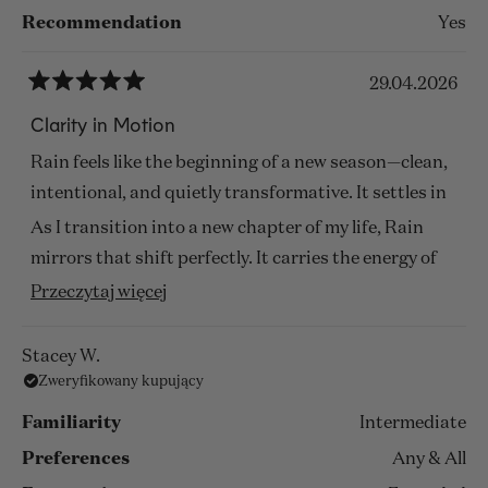
Recommendation
Yes
29.04.2026
Oceniono
na
Clarity in Motion
5
z
Rain feels like the beginning of a new season—clean,
5
gwiazdek
intentional, and quietly transformative. It settles in
As I transition into a new chapter of my life, Rain
mirrors that shift perfectly. It carries the energy of
renewal—like the moment right after a storm when
Przeczytaj
Przeczytaj więcej
everything feels possible again. Cool, airy, and
więcej
refined, it adds lightness to my walk while still
o
Stacey W.
honoring the authority I naturally bring into a room.
Zweryfikowany kupujący
tej
opinii
People notice it without immediately naming it.
Familiarity
Intermediate
There’s a pause, a curiosity. Rain leaves behind a
Preferences
Any & All
quiet question mark—fresh, modern, and slightly