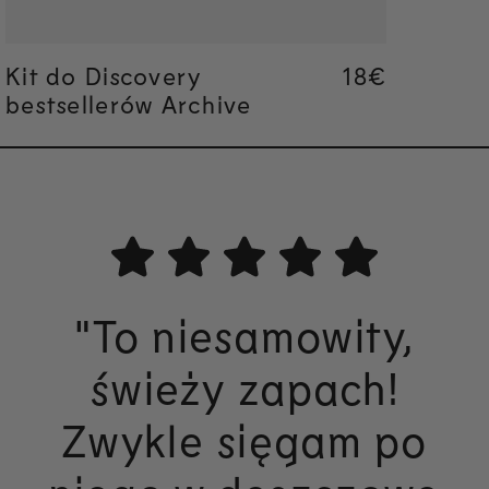
Kit do Discovery
Regular pric
18€
bestsellerów Archive
"To niesamowity,
świeży zapach!
Zwykle sięgam po