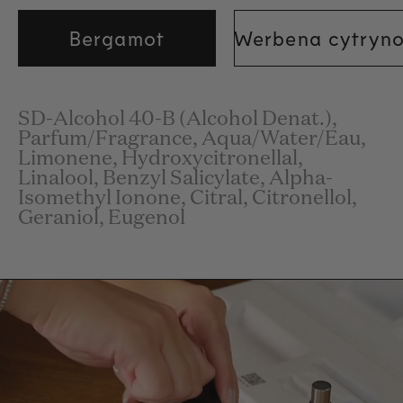
Bergamot
Werbena cytryn
SD-Alcohol 40-B (Alcohol Denat.),
Parfum/Fragrance, Aqua/Water/Eau,
Limonene, Hydroxycitronellal,
Linalool, Benzyl Salicylate, Alpha-
Isomethyl Ionone, Citral, Citronellol,
Geraniol, Eugenol