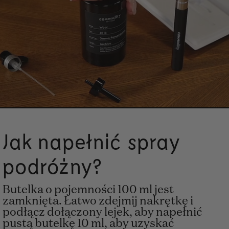
Jak napełnić spray
Unmute
S
podróżny?
Butelka o pojemności 100 ml jest
zamknięta. Łatwo zdejmij nakrętkę i
podłącz dołączony lejek, aby napełnić
pustą butelkę 10 ml, aby uzyskać