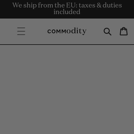
Bezpłatna dostawa przy zamówieniach
We ship from the EU: taxes & duties
Get rewards for shopping with
Skip to content
o wartości co najmniej 135 €.
Commodity.Circle
included
Bag
Skip to product
information