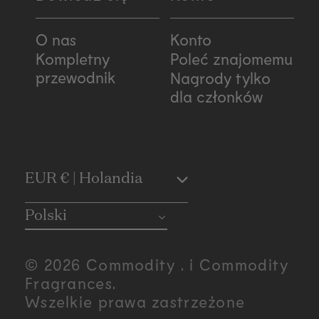
O nas
Konto
Kompletny
Poleć znajomemu
przewodnik
Nagrody tylko
dla członków
C
EUR € | Holandia
o
Polski
u
© 2026 Commodity . i Commodity
n
Fragrances.
Wszelkie prawa zastrzeżone