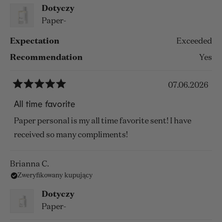
This also is a very nice unisex fragrance and I would
opinii
Dotyczy
definitely suggest it for a woman who loves a woody
Paper-
skin scent.
Expectation
Exceeded
Recommendation
Yes
07.06.2026
Oceniono
na
All time favorite
5
z
Paper personal is my all time favorite sent! I have
5
gwiazdek
received so many compliments!
Brianna C.
Zweryfikowany kupujący
Dotyczy
Paper-