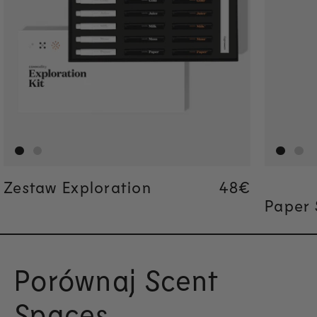
Zestaw Exploration
Regular pric
48€
Regular pric
48€
Paper 
Porównaj Scent
Spaces