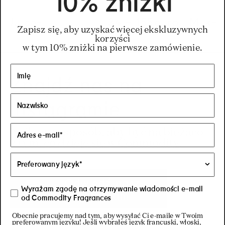
10% zniżki
Juice-
Regular price
34
–
155
Regular pric
155€
euro
Regular pric
34€
Milk-
Zapisz się, aby uzyskać więcej ekskluzywnych
korzyści
w tym 10% zniżki na pierwsze zamówienie.
Znajdź nas na
Instagramie
Najlepszy sposób, aby być na bieżąco
z tym, co dzieje się w Commodity.
Odwiedź nasz
Wyrażam zgodę na otrzymywanie wiadomości e-mail
Instagram
od Commodity Fragrances
Obecnie pracujemy nad tym, aby wysyłać Ci e-maile w Twoim
preferowanym języku! Jeśli wybrałeś język francuski, włoski,