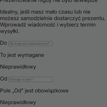
i
o
n