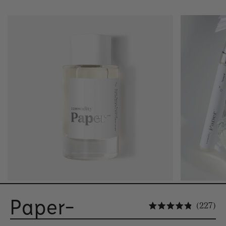
Paper-
Kl
227
Oceniono