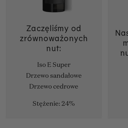
Zaczęliśmy od
Nas
zrównoważonych
m
nut:
n
Iso E Super
Drzewo sandałowe
Drzewo cedrowe
Stężenie: 24%