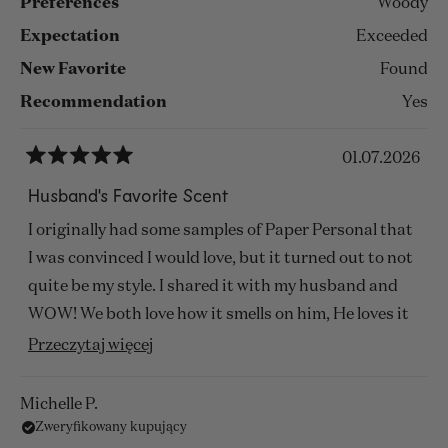
Preferences
Woody
Expectation
Exceeded
New Favorite
Found
Recommendation
Yes
01.07.2026
Oceniono
na
Husband's Favorite Scent
5
z
I originally had some samples of Paper Personal that
5
gwiazdek
I was convinced I would love, but it turned out to not
quite be my style. I shared it with my husband and
WOW! We both love how it smells on him, He loves it
for work as it is a nice subtle scent bubble. I love to
Przeczytaj
Przeczytaj więcej
smell it on him when he gives me hugs. If you have a
więcej
man in your life who wants a nice tasteful scent to
o
Michelle P.
wear everyday I would suggest this one immediately.
Zweryfikowany kupujący
tej