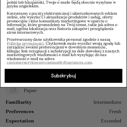
polski lub hiszpański, Twoje e-maile będą obecnie wysyłane w
języku angielskim.
Korzystamy z poczty elektronicznej i ukierunkowanych reklam
online, aby wysyłać Ci aktualizacje produktów i usług, oferty
promocyjne i inne komunikaty marketingowe w oparciu o
informacje, które gromadzimy na Twój temat, takie jak adres e-
mail, ogólna lokalizacja oraz historia zakupów i przeglądania
Filtry
stron internetowych.
Przetwarzamy dane użytkownika personal zgodnie z naszą
Polityka prywatności
. Użytkownik może wycofać swoją zgodę lub
zarządzać swoimi preferencjami w dowolnym momencie,
klikając link rezygnacji z subskrypcji na dole dowolnej z naszych
Wczytywanie...
Sortuj
marketingowych wiadomości e-mail lub wysyłając do nas
wiadomość e-mail na adres
customerserviceeu@commodityfragrances.com
.
Stacy D.
Zweryfikowany kupujący
Subskrybuj
Dotyczy
Paper-
Familiarity
Intermediate
Preferences
Fresh
Expectation
Exceeded