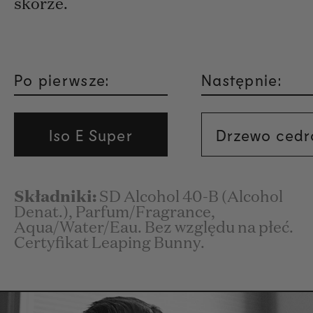
skórze.
Po pierwsze:
Następnie:
Iso E Super
Drzewo ced
Składniki:
SD Alcohol 40-B (Alcohol
Denat.), Parfum/Fragrance,
Aqua/Water/Eau. Bez względu na płeć.
Certyfikat Leaping Bunny.