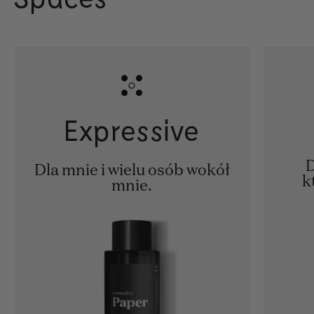
Expressive
D
Dla mnie i wielu osób wokół
k
mnie.