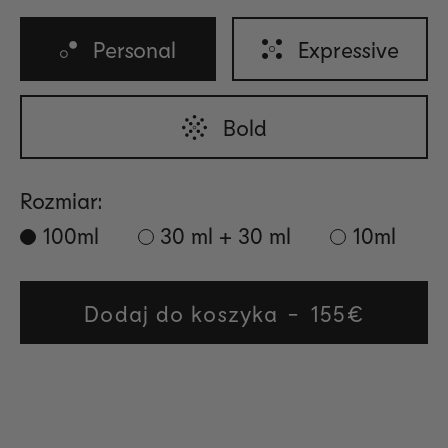
Personal
Expressive
Bold
Rozmiar:
100ml
30 ml + 30 ml
10ml
Dodaj do koszyka
Regular
155€
price