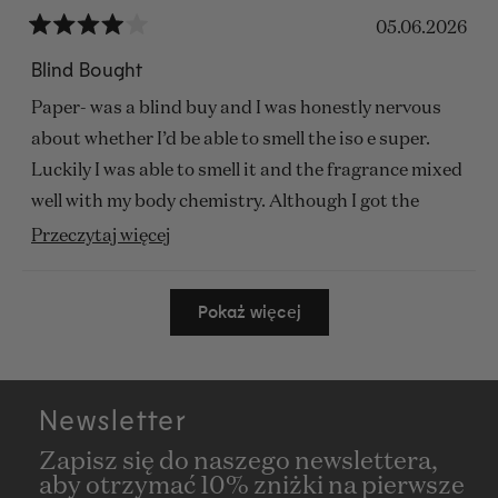
05.06.2026
Oceniono
na
Blind Bought
4
z
Paper- was a blind buy and I was honestly nervous
5
gwiazdek
about whether I’d be able to smell the iso e super.
Luckily I was able to smell it and the fragrance mixed
well with my body chemistry. Although I got the
personal scent space I can really smell this fragrance
Przeczytaj
Przeczytaj więcej
and it lasts all day. Even after showering and
więcej
Wczytywanie...
scrubbing my arm I could still smell the fragrance so
o
Pokaż więcej
I’m glad I went with the personal scent space, any
tej
other scent space would’ve been too strong for my
opinii
liking.
Newsletter
Zapisz się do naszego newslettera,
aby otrzymać 10% zniżki na pierwsze