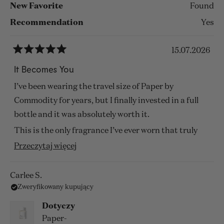
New Favorite
Found
Recommendation
Yes
15.07.2026
Oceniono
na
It Becomes You
5
z
I’ve been wearing the travel size of Paper by
5
gwiazdek
Commodity for years, but I finally invested in a full
bottle and it was absolutely worth it.
This is the only fragrance I’ve ever worn that truly
evolves with my body chemistry throughout the day.
Przeczytaj
Przeczytaj więcej
Rather than fading, it becomes warmer, deeper, and
więcej
more personal, blending seamlessly into my own
o
Carlee S.
natural scent. On me, it transforms into the most
Zweryfikowany kupujący
tej
beautiful balance of soft woods, musk, vanilla, and
opinii
Dotyczy
delicate paperwhite.
Paper-