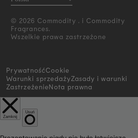
o
u
© 2026 Commodity . i Commodity
n
Fragrances.
Wszelkie prawa zastrzeżone
t
r
Prywatność
Cookie
y
Warunki sprzedaży
Zasady i warunki
/
Zastrzeżenie
Nota prawna
r
e
g