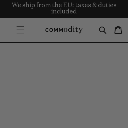
Bezpłatna dostawa przy zamówieniach
We ship from the EU: taxes & duties
Get rewards for shopping with
Skip to content
o wartości co najmniej 135 €.
Commodity.Circle
included
Bag
Skip to product
information