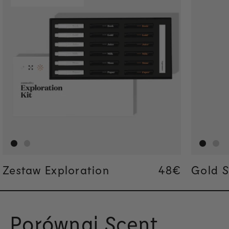
Zestaw Exploration
Regular pric
48€
Regular pric
48€
Gold S
Porównaj Scent