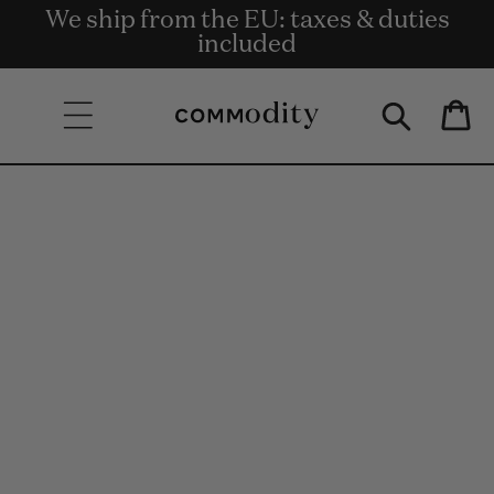
Bezpłatna dostawa przy zamówieniach
We ship from the EU: taxes & duties
Get rewards for shopping with
Skip to content
o wartości co najmniej 135 €.
Commodity.Circle
included
Bag
Skip to product
information