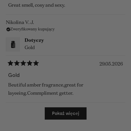
z
Great smell, cosy and sexy.
5
gwiazdek
Nikolina V. J.
Zweryfikowany kupujący
Dotyczy
Gold
29.05.2026
Oceniono
na
Gold
5
z
Beutiful amber fragrance,great for
5
gwiazdek
layeeing.Commpliment getter.
Wczytywanie...
Pokaż więcej