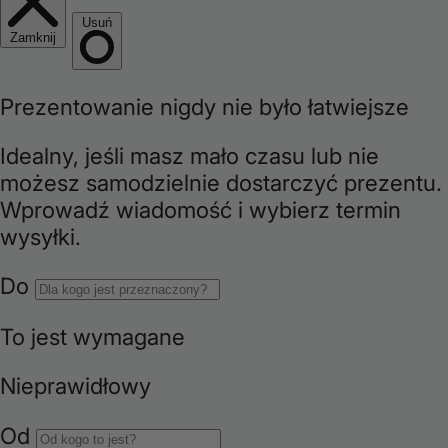
e
g
i
o
n