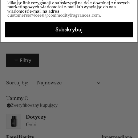
klikając link rezygnacji z subskrypcji na dole dowolnej z naszych
Instagram
marketingowych wiadomości e-mail lub wysyłając do nas
wiadomość e-mail na adres
customerserviceeu@commodityfragrances.com
.
Subskrybuj
Filtry
Wczytywanie...
Sortuj
Tammy P.
Zweryfikowany kupujący
Dotyczy
Gold
Familiarity
Intermediate