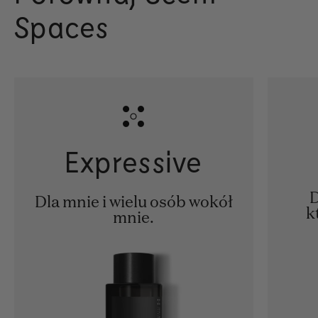
Spaces
Expressive
D
Dla mnie i wielu osób wokół
k
mnie.