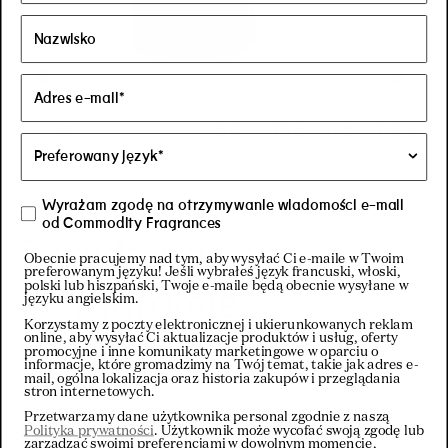
Juice
Regular price
34
–
155
Regular pric
155€
euro
Regular pric
34€
Milk
Wyrażam zgodę na otrzymywanie wiadomości e-mail
od Commodity Fragrances
Znajdź nas na
Obecnie pracujemy nad tym, aby wysyłać Ci e-maile w Twoim
preferowanym języku! Jeśli wybrałeś język francuski, włoski,
Instagramie
polski lub hiszpański, Twoje e-maile będą obecnie wysyłane w
języku angielskim.
Korzystamy z poczty elektronicznej i ukierunkowanych reklam
online, aby wysyłać Ci aktualizacje produktów i usług, oferty
Najlepszy sposób, aby być na bieżąco
promocyjne i inne komunikaty marketingowe w oparciu o
informacje, które gromadzimy na Twój temat, takie jak adres e-
z tym, co dzieje się w Commodity.
mail, ogólna lokalizacja oraz historia zakupów i przeglądania
stron internetowych.
Przetwarzamy dane użytkownika personal zgodnie z naszą
Polityka prywatności
. Użytkownik może wycofać swoją zgodę lub
Odwiedź nasz
zarządzać swoimi preferencjami w dowolnym momencie,