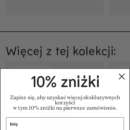
Więcej z tej kolekcji:
Bestseller
Bes
10% zniżki
Zapisz się, aby uzyskać więcej ekskluzywnych
korzyści
w tym 10% zniżki na pierwsze zamówienie.