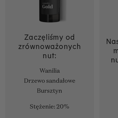
Zaczęliśmy od
Nas
zrównoważonych
m
nut:
n
Wanilia
Drzewo sandałowe
Bursztyn
Stężenie: 20%