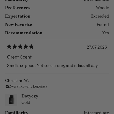
Preferences
Woody
Expectation
Exceeded
New Favorite
Found
Recommendation
Yes
27.07.2026
Oceniono
na
Great Scent
5
z
Smells so good! Not too strong, and it last all day.
5
gwiazdek
Christine W.
Zweryfikowany kupujący
Dotyczy
Gold
Familiarity
Intermediate