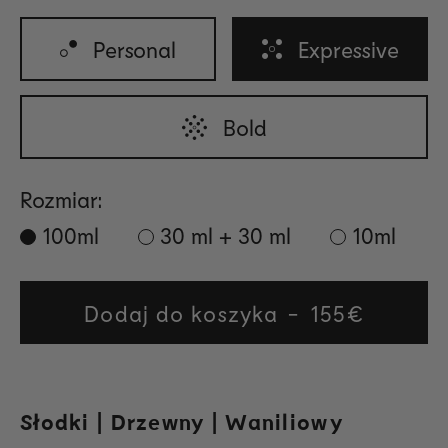
Personal
Expressive
Bold
Rozmiar:
100ml
30 ml + 30 ml
10ml
Dodaj do koszyka
Regular
155€
price
Słodki | Drzewny | Waniliowy