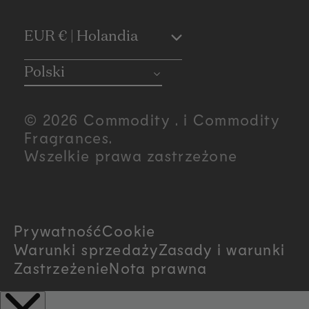
C
EUR € | Holandia
o
Polski
u
© 2026 Commodity . i Commodity
n
Fragrances.
Wszelkie prawa zastrzeżone
t
r
Prywatność
Cookie
y
Warunki sprzedaży
Zasady i warunki
/
Zastrzeżenie
Nota prawna
r