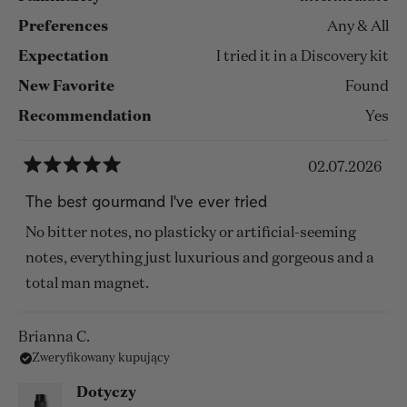
Preferences
Any & All
Expectation
I tried it in a Discovery kit
New Favorite
Found
Recommendation
Yes
02.07.2026
Oceniono
na
The best gourmand I've ever tried
5
z
No bitter notes, no plasticky or artificial-seeming
5
gwiazdek
notes, everything just luxurious and gorgeous and a
total man magnet.
Brianna C.
Zweryfikowany kupujący
Dotyczy