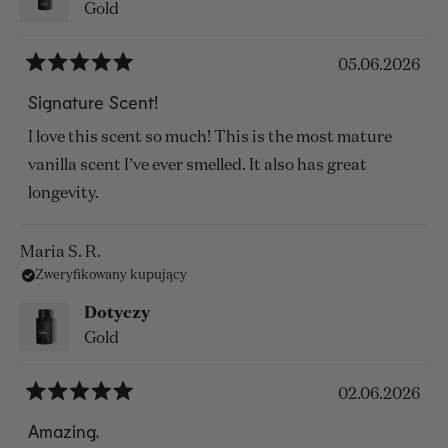
Gold
05.06.2026
Oceniono
na
Signature Scent!
5
z
I love this scent so much! This is the most mature
5
gwiazdek
vanilla scent I’ve ever smelled. It also has great
longevity.
Maria S. R.
Zweryfikowany kupujący
Dotyczy
Gold
02.06.2026
Oceniono
na
Amazing.
5