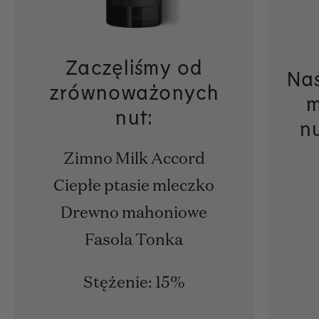
Zaczęliśmy od
Nas
zrównoważonych
m
nut:
n
Zimno Milk Accord
Ciepłe ptasie mleczko
Drewno mahoniowe
Fasola Tonka
Stężenie: 15%