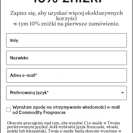
Zapisz się, aby uzyskać więcej ekskluzywnych
korzyści
Juice
Regular price
34
–
155
Regular pric
155€
euro
Regular pric
34€
Gold
w tym 10% zniżki na pierwsze zamówienie.
Znajdź nas na
Instagramie
Najlepszy sposób, aby być na bieżąco
z tym, co dzieje się w Commodity.
Wyrażam zgodę na otrzymywanie wiadomości e-mail
od Commodity Fragrances
Odwiedź nasz
Obecnie pracujemy nad tym, aby wysyłać Ci e-maile w Twoim
Instagram
preferowanym języku! Jeśli wybrałeś język francuski, włoski,
polski lub hiszpański, Twoje e-maile będą obecnie wysyłane w