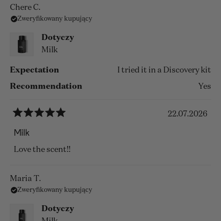
o
Chere C.
Zweryfikowany kupujący
tej
opinii
Dotyczy
Milk
Expectation
I tried it in a Discovery kit
Recommendation
Yes
22.07.2026
Oceniono
na
Milk
5
z
Love the scent!!
5
gwiazdek
Maria T.
Zweryfikowany kupujący
Dotyczy