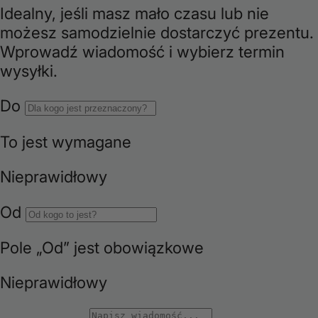
i
o
n