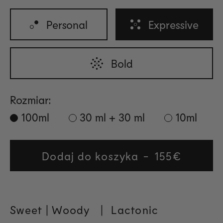
Personal
Expressive
Bold
Rozmiar:
100ml
30 ml + 30 ml
10ml
Dodaj do koszyka
Regular
155€
price
Sweet | Woody
|
Lactonic