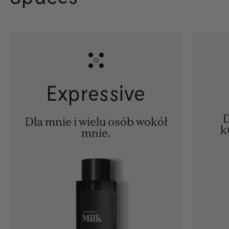
Expressive
D
Dla mnie i wielu osób wokół
k
mnie.