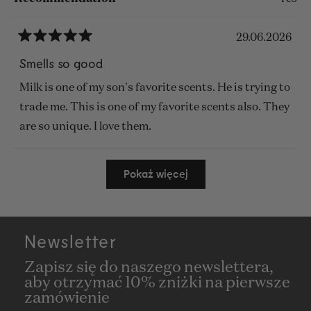
29.06.2026
Oceniono
na
Smells so good
5
z
Milk is one of my son's favorite scents. He is trying to
5
gwiazdek
trade me. This is one of my favorite scents also. They
are so unique. I love them.
Wczytywanie...
Pokaż więcej
Newsletter
Zapisz się do naszego newslettera,
aby otrzymać 10% zniżki na pierwsze
zamówienie