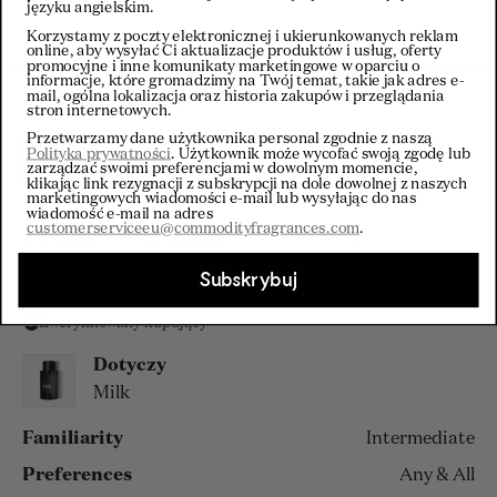
języku angielskim.
Korzystamy z poczty elektronicznej i ukierunkowanych reklam
online, aby wysyłać Ci aktualizacje produktów i usług, oferty
promocyjne i inne komunikaty marketingowe w oparciu o
informacje, które gromadzimy na Twój temat, takie jak adres e-
mail, ogólna lokalizacja oraz historia zakupów i przeglądania
stron internetowych.
Przetwarzamy dane użytkownika personal zgodnie z naszą
Polityka prywatności
. Użytkownik może wycofać swoją zgodę lub
Filtry
zarządzać swoimi preferencjami w dowolnym momencie,
klikając link rezygnacji z subskrypcji na dole dowolnej z naszych
marketingowych wiadomości e-mail lub wysyłając do nas
wiadomość e-mail na adres
customerserviceeu@commodityfragrances.com
.
Wczytywanie...
Sortuj
Subskrybuj
Tia A.
Zweryfikowany kupujący
Dotyczy
Milk
Familiarity
Intermediate
Preferences
Any & All