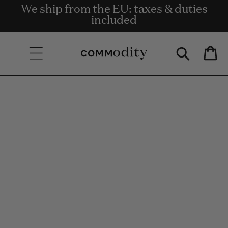
Bezpłatna dostawa przy zamówieniach
We ship from the EU: taxes & duties
Get rewards for shopping with
Skip to content
o wartości co najmniej 135 €.
Commodity.Circle
included
Bag
Skip to product
information