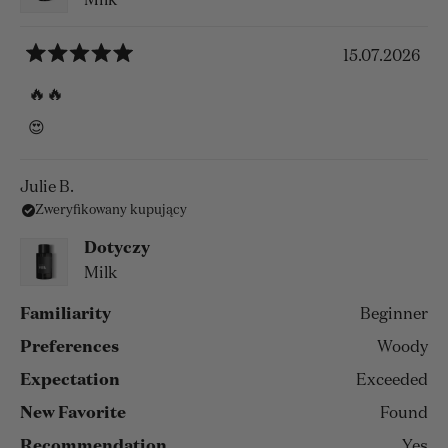
Milk
15.07.2026
Oceniono
na
🔥🔥
5
z
😍
5
gwiazdek
Julie B.
Zweryfikowany kupujący
Dotyczy
Milk
Familiarity
Beginner
Preferences
Woody
Expectation
Exceeded
New Favorite
Found
Recommendation
Yes