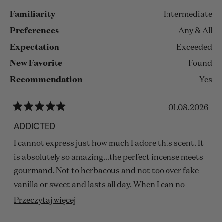
Familiarity
Intermediate
Preferences
Any & All
Expectation
Exceeded
New Favorite
Found
Recommendation
Yes
01.08.2026
Oceniono
na
ADDICTED
5
z
I cannot express just how much I adore this scent. It
5
gwiazdek
is absolutely so amazing...the perfect incense meets
gourmand. Not to herbacous and not too over fake
vanilla or sweet and lasts all day. When I can no
longer smell it, someone will mention how nice my
Przeczytaj
Przeczytaj więcej
perfume is. I have found my signature scent for life!!!
więcej