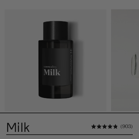
Milk
Kl
903
Oceniono