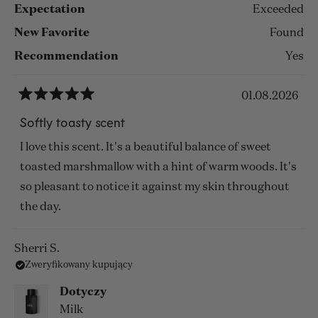
Expectation
Exceeded
New Favorite
Found
Recommendation
Yes
01.08.2026
Oceniono
na
Softly toasty scent
5
z
I love this scent. It's a beautiful balance of sweet
5
gwiazdek
toasted marshmallow with a hint of warm woods. It's
so pleasant to notice it against my skin throughout
the day.
Sherri S.
Zweryfikowany kupujący
Dotyczy
Milk