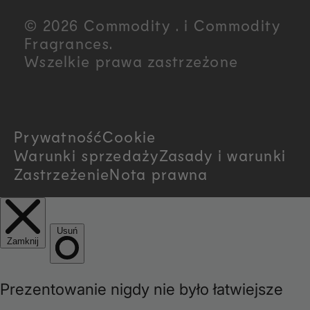
u
© 2026 Commodity . i Commodity
n
Fragrances.
Wszelkie prawa zastrzeżone
t
r
Prywatność
Cookie
y
Warunki sprzedaży
Zasady i warunki
/
Zastrzeżenie
Nota prawna
r
e
g