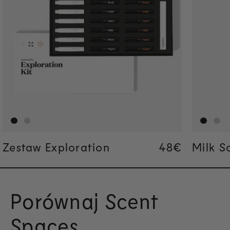
Zestaw Exploration
Regular pric
48€
Regular pric
48€
Milk S
Porównaj Scent
Spaces