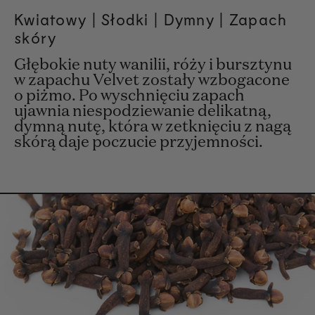
Kwiatowy |
Słodki
| Dymny | Zapach
skóry
Głębokie nuty wanilii, róży i bursztynu
w zapachu Velvet zostały wzbogacone
o piżmo. Po wyschnięciu zapach
ujawnia niespodziewanie delikatną,
dymną nutę, która w zetknięciu z nagą
skórą daje poczucie przyjemności.