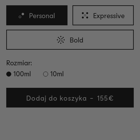
Personal
Expressive
Bold
Rozmiar:
100ml
10ml
Dodaj do koszyka
Regular
155€
price