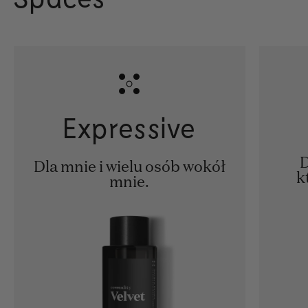
Expressive
D
Dla mnie i wielu osób wokół
k
mnie.