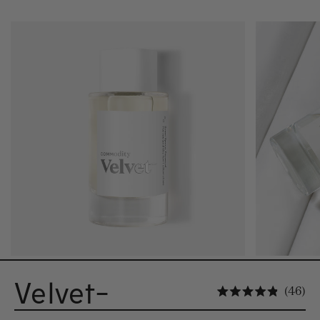
Velvet-
Kl
46
Ocenion