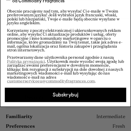
od Commodity Fragrances
Obecnie pracujemy nad tym, aby wysyłać Ci e-maile w Twoim
preferowanym języku! Jeśli wybrałeś język francuski, włoski,
polski lub hiszpański, Twoje e-maile będą obecnie wysyłane w
języku angielskim.
Korzystamy z poczty elektronicznej i ukierunkowanych reklam
online, aby wysyłać Ci aktualizacje produktów i usług, oferty
promocyjne i inne komunikaty marketingowe w oparciu o
informacje, które gromadzimy na Twój temat, takie jak adres e-
Filtry
mail, ogólna lokalizacja oraz historia zakupów i przeglądania
stron internetowych.
Przetwarzamy dane użytkownika personal zgodnie z naszą
Polityka prywatności
. Użytkownik może wycofać swoją zgodę lub
Wczytywanie...
Sortuj
zarządzać swoimi preferencjami w dowolnym momencie,
klikając link rezygnacji z subskrypcji na dole dowolnej z naszych
marketingowych wiadomości e-mail lub wysyłając do nas
wiadomość e-mail na adres
Paola A.
customerserviceeu@commodityfragrances.com
.
Zweryfikowany kupujący
Subskrybuj
Dotyczy
Velvet-
Familiarity
Intermediate
Preferences
Fresh