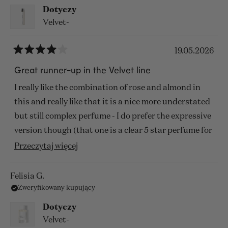
Dotyczy
Velvet-
19.05.2026
Oceniono
na
Great runner-up in the Velvet line
4
z
I really like the combination of rose and almond in
5
gwiazdek
this and really like that it is a nice more understated
but still complex perfume - I do prefer the expressive
version though (that one is a clear 5 star perfume for
me).
Przeczytaj
Przeczytaj więcej
więcej
o
Felisia G.
Zweryfikowany kupujący
tej
opinii
Dotyczy
Velvet-