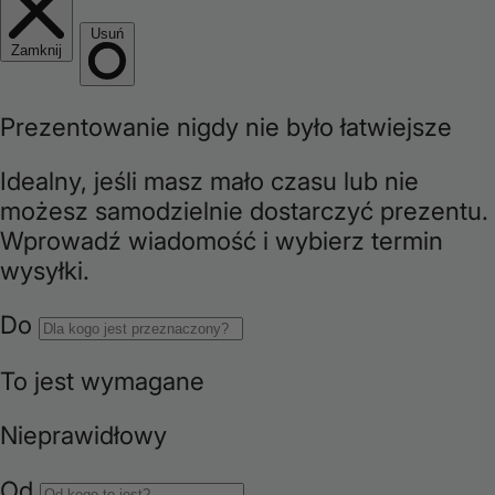
r
e
g
i
o
n