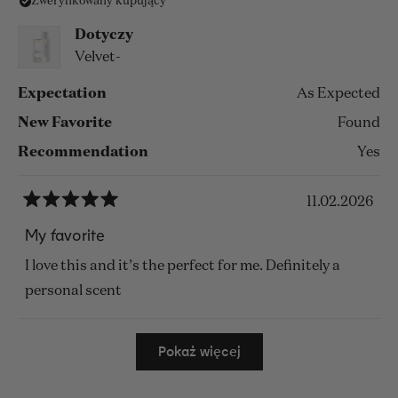
Zweryfikowany kupujący
tej
opinii
Dotyczy
Velvet-
Expectation
As Expected
New Favorite
Found
Recommendation
Yes
11.02.2026
Oceniono
na
My favorite
5
z
I love this and it’s the perfect for me. Definitely a
5
gwiazdek
personal scent
Wczytywanie...
Pokaż więcej