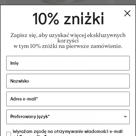
10% zniżki
Juice-
Regular price
34
–
155
Regular pric
155€
euro
Regular pric
34€
Milk-
Zapisz się, aby uzyskać więcej ekskluzywnych
korzyści
w tym 10% zniżki na pierwsze zamówienie.
Znajdź nas na
Instagramie
Najlepszy sposób, aby być na bieżąco
z tym, co dzieje się w Commodity.
Odwiedź nasz
Instagram
Wyrażam zgodę na otrzymywanie wiadomości e-mail