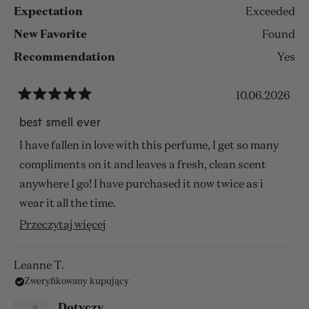
Expectation
Exceeded
New Favorite
Found
Recommendation
Yes
10.06.2026
Oceniono
na
best smell ever
5
z
I have fallen in love with this perfume, I get so many
5
gwiazdek
compliments on it and leaves a fresh, clean scent
anywhere I go! I have purchased it now twice as i
wear it all the time.
Przeczytaj
Przeczytaj więcej
LOVE IT!
więcej
o
Leanne T.
Zweryfikowany kupujący
tej
opinii
Dotyczy