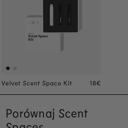
Velvet Scent Space Kit
Regular pric
18€
Regular pric
18€
Porównaj Scent
Spaces