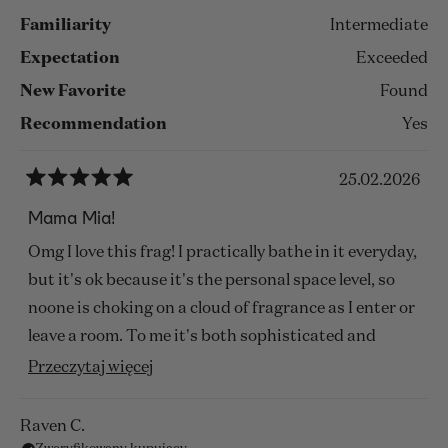
Familiarity
Intermediate
Expectation
Exceeded
New Favorite
Found
Recommendation
Yes
25.02.2026
Oceniono
na
Mama Mia!
5
z
Omg I love this frag! I practically bathe in it everyday,
5
gwiazdek
but it's ok because it's the personal space level, so
noone is choking on a cloud of fragrance as I enter or
leave a room. To me it's both sophisticated and
playful; cozy with a smidge of sweet and ozone. This
Przeczytaj
Przeczytaj więcej
will definitely be my go-to for the foreseeable future!
więcej
o
Raven C.