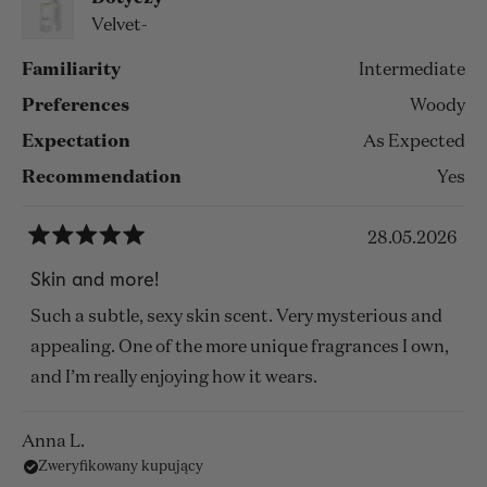
Velvet-
Familiarity
Intermediate
Preferences
Woody
Expectation
As Expected
Recommendation
Yes
28.05.2026
Oceniono
na
Skin and more!
5
z
Such a subtle, sexy skin scent. Very mysterious and
5
gwiazdek
appealing. One of the more unique fragrances I own,
and I’m really enjoying how it wears.
Anna L.
Zweryfikowany kupujący