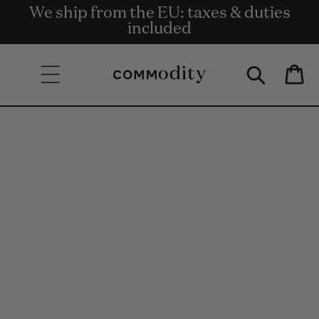
Bezpłatna dostawa przy zamówieniach
We ship from the EU: taxes & duties
Get rewards for shopping with
Skip to content
o wartości co najmniej 135 €.
Commodity.Circle
included
Bag
Skip to product
information