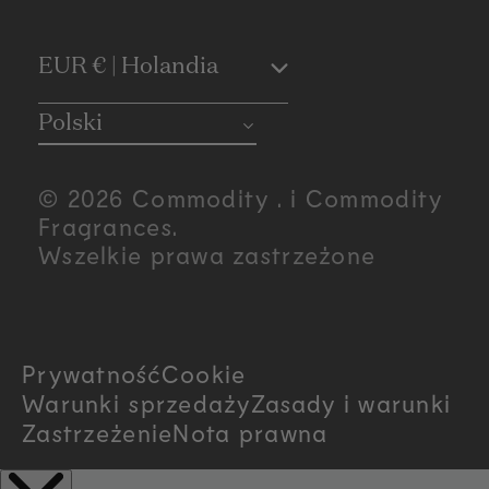
C
EUR € | Holandia
o
Polski
u
© 2026 Commodity . i Commodity
n
Fragrances.
Wszelkie prawa zastrzeżone
t
r
Prywatność
Cookie
y
Warunki sprzedaży
Zasady i warunki
/
Zastrzeżenie
Nota prawna