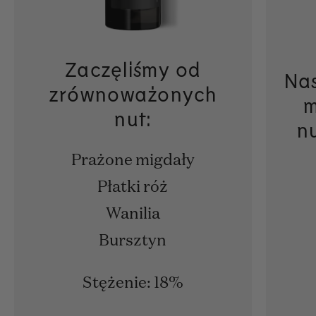
Zaczęliśmy od
Nas
zrównoważonych
m
nut:
n
Prażone migdały
Płatki róż
Wanilia
Bursztyn
Stężenie: 18%